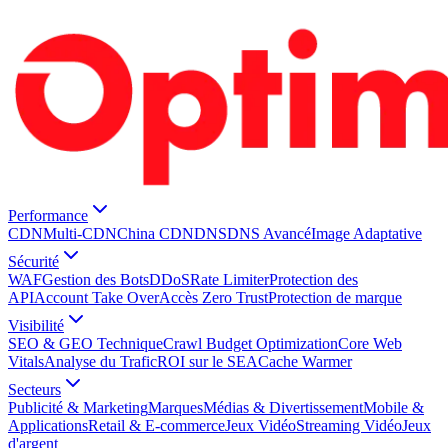
Performance
CDN
Multi-CDN
China CDN
DNS
DNS Avancé
Image Adaptative
Sécurité
WAF
Gestion des Bots
DDoS
Rate Limiter
Protection des
API
Account Take Over
Accès Zero Trust
Protection de marque
Visibilité
SEO & GEO Technique
Crawl Budget Optimization
Core Web
Vitals
Analyse du Trafic
ROI sur le SEA
Cache Warmer
Secteurs
Publicité & Marketing
Marques
Médias & Divertissement
Mobile &
Applications
Retail & E-commerce
Jeux Vidéo
Streaming Vidéo
Jeux
d'argent